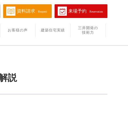
資料請求
来場予約
Request
Reservation
三井開発の
お客様の声
建築住宅実績
技術力
解説
。