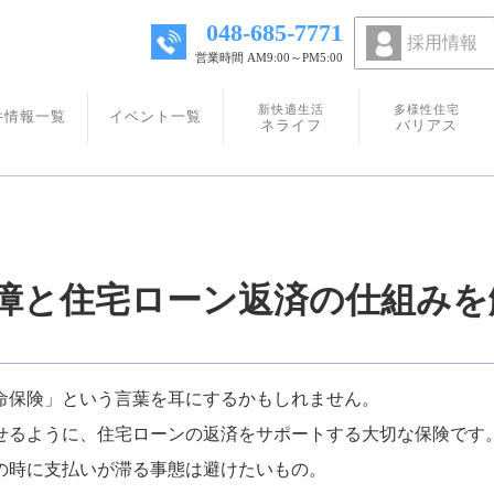
048-685-7771
採用情報
営業時間 AM9:00～PM5:00
新快適生活
多様性住宅
件情報一覧
イベント一覧
ネライフ
バリアス
保障と住宅ローン返済の仕組みを
命保険」という言葉を耳にするかもしれません。
せるように、住宅ローンの返済をサポートする大切な保険です
の時に支払いが滞る事態は避けたいもの。