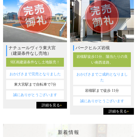
ナチュールヴィラ東大宮
パークヒルズ岩槻
（建築条件なし売地）
岩槻駅徒歩11分、陽当たりの良
9区画建築条件なし土地販売！
い南西道路。
おかげさまで完売となりました
おかげさまでご成約となりまし
た
東大宮駅まで自転車で7分
岩槻駅まで徒歩 11分
誠にありがとうございます
誠にありがとうございます
詳細を見る
»
詳細を見る
»
新着情報