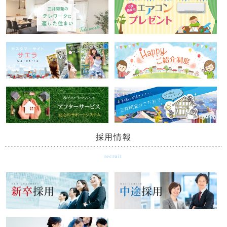
2026年2月13日
お好きな時期に自由なハウスメーカーで建てられる建築条件なし売地
「白岡市小久喜」販売開始いたします。
2025年12月27日
誠に勝手ながら2025年12月27日（土）～2026年1月4日（日）までを冬期
休業とさせていただきます。 この期間中のお問合せに関しましては、1
月5日（月）以降、順次ご対応させていただきます。 何卒ご了承いただ
きますようお願い申し上げます。
2025年12月1日
浴室乾燥機やリビング用エアコンが選んでもらえる冬のご成約キャンペ
ーン開催中！
採用情報
2025年11月26日
recruit
『ナチュールヴィラ東大宮（新築一戸建て）』おかげさまで完売致しま
した。たくさんのお問合せ誠にありがとうございました。
2025年9月3日
ZEH水準省エネ住宅ページを公開いたしました。これからの住まい選び
にぜひお役立てください。