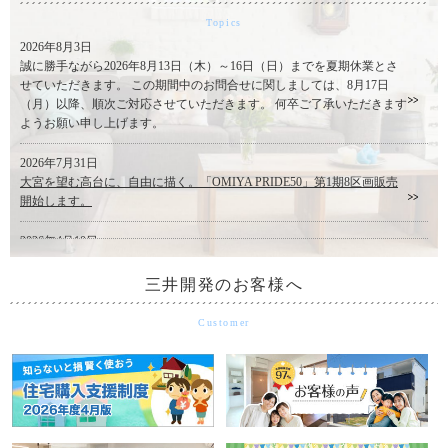
Topics
2026年8月3日
誠に勝手ながら2026年8月13日（木）～16日（日）までを夏期休業とさ
せていただきます。 この期間中のお問合せに関しましては、8月17日
（月）以降、順次ご対応させていただきます。 何卒ご了承いただきます
ようお願い申し上げます。
2026年7月31日
大宮を望む高台に、自由に描く。「OMIYA PRIDE50」第1期8区画販売
開始します。
2026年4月10日
『建築条件なし売地 白岡市小久喜』おかげさまで完売致しました。たく
さんのお問合せ誠にありがとうございました。
三井開発のお客様へ
2026年3月23日
Customer
『ナチュールヴィラ東大宮』おかげさまで完売致しました。たくさんの
お問合せ誠にありがとうございました。
2026年3月9日
『パークヒルズ岩槻』おかげさまで完売致しました。たくさんのお問合
せ誠にありがとうございました。