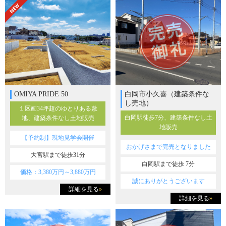
OMIYA PRIDE 50
白岡市小久喜（建築条件な
し売地）
１区画34坪超のゆとりある敷
白岡駅徒歩7分、建築条件なし土
地、建築条件なし土地販売
地販売
【予約制】現地見学会開催
おかげさまで完売となりました
大宮駅まで徒歩31分
白岡駅まで徒歩 7分
価格：3,380万円～3,880万円
誠にありがとうございます
詳細を見る
»
詳細を見る
»