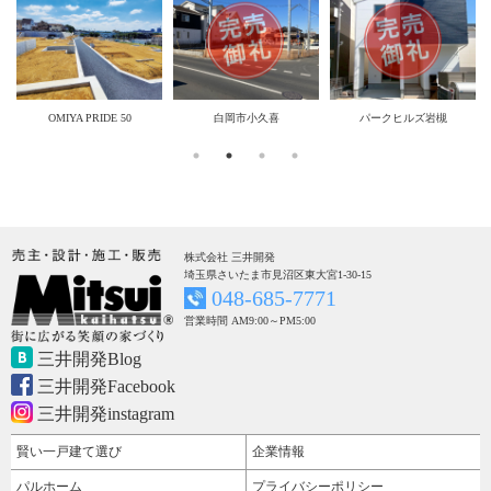
築条
OMIYA PRIDE 50
白岡市小久喜
パークヒルズ岩槻
株式会社 三井開発
埼玉県さいたま市見沼区東大宮1-30-15
048-685-7771
営業時間 AM9:00～PM5:00
三井開発Blog
三井開発Facebook
三井開発instagram
賢い一戸建て選び
企業情報
パルホーム
プライバシーポリシー