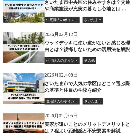
さいたま市中央区の住みやすさは？交通
や商業施設が充実の暮らし心地とは 記
事を評価する
住宅購入のポイント
さいたま市
2026月02月12日
ウッドデッキに使い道がないと感じる理
由とは？後悔しないための活用法を解説
住宅購入のポイント
その他
2026月02月08日
さいたま市で人気の学区はどこ？選ぶ際
の基準と注目の学校を紹介
住宅購入のポイント
さいたま市
2026月02月05日
実家が遠いことのメリットデメリットと
は？程よい距離感と不安要素を解説