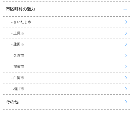
市区町村の魅力
- さいたま市
- 上尾市
- 蓮田市
- 久喜市
- 鴻巣市
- 白岡市
- 桶川市
その他