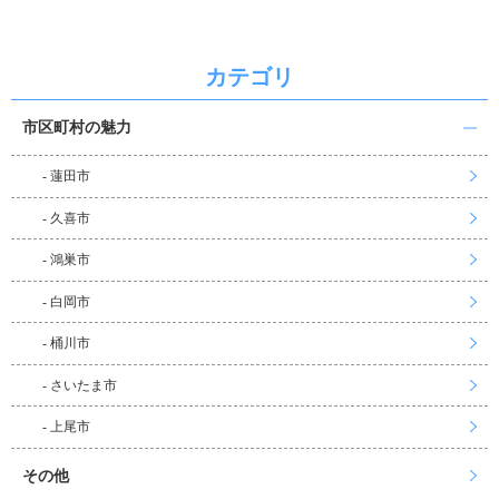
カテゴリ
市区町村の魅力
- 蓮田市
- 久喜市
- 鴻巣市
- 白岡市
- 桶川市
- さいたま市
- 上尾市
その他