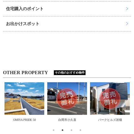
住宅購入のポイント
お出かけスポット
OTHER PROPERTY
その他のおすすめ物件
築条
OMIYA PRIDE 50
白岡市小久喜
パークヒルズ岩槻