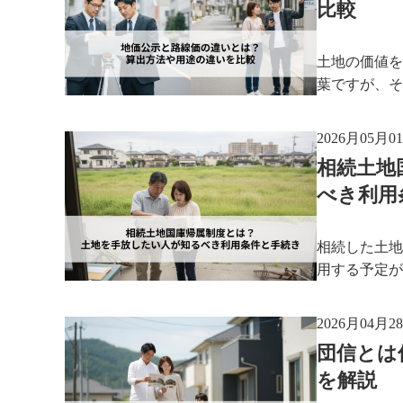
比較
土地の価値を
葉ですが、そ
2026月05月0
相続土地
べき利用
相続した土地
用する予定が
2026月04月2
団信とは
を解説