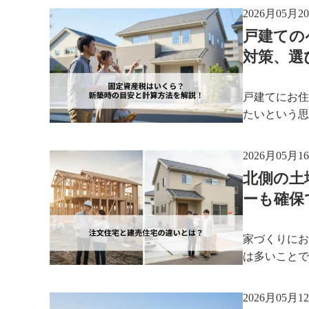
2026月05月2
戸建ての
対策、選
戸建てにお住
たいという思
2026月05月1
北側の土
ーも確保
家づくりにお
は多いことで
2026月05月1