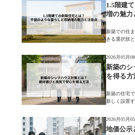
1.5階
増の魅力
新築での住ま
きる選択肢と
2026月05月0
新築のシ
を得る方
新築の住宅で
新しく設置す
2026月05月0
地価公示