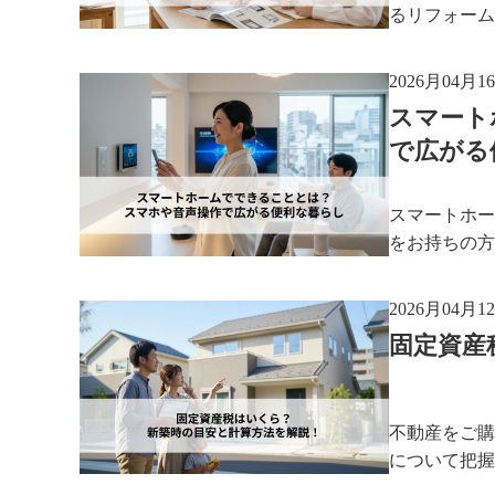
るリフォーム
2026月04月1
スマート
で広がる
スマートホー
をお持ちの方
2026月04月1
固定資産
不動産をご購
について把握