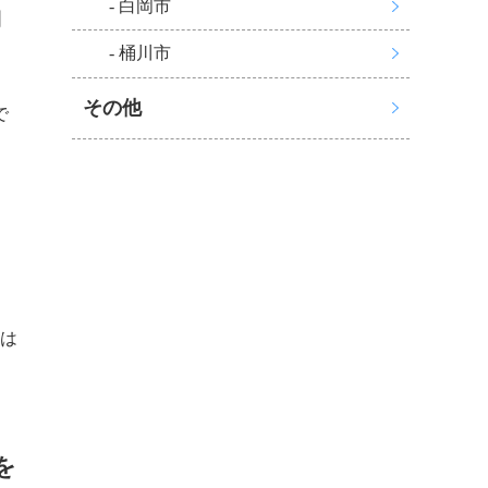
- 白岡市
納
- 桶川市
その他
で
は
を