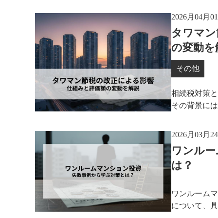
2026月04月0
タワマン
の変動を
その他
相続税対策と
その背景には
2026月03月2
ワンルー
は？
ワンルームマ
について、具