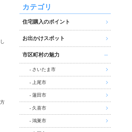
カテゴリ
住宅購入のポイント
お出かけスポット
し
市区町村の魅力
- さいたま市
- 上尾市
- 蓮田市
方
- 久喜市
- 鴻巣市